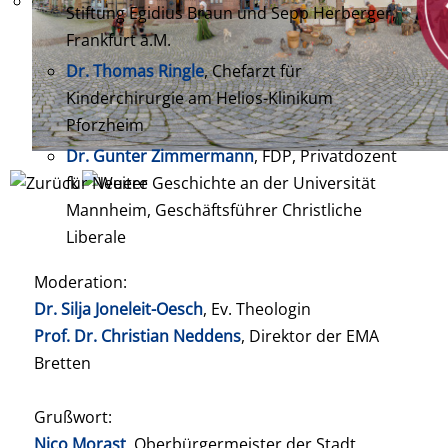
Stiftung Egidius Braun und Sepp Herberger,
Frankfurt a.M.
Dr. Thomas Ringle
, Chefarzt für
Kinderchirurgie am Helios-Klinikum
Pforzheim
Dr. Gunter Zimmermann
, FDP, Privatdozent
für Neuere Geschichte an der Universität
Mannheim, Geschäftsführer Christliche
Liberale
Moderation:
Dr. Silja Joneleit-Oesch
, Ev. Theologin
Prof. Dr. Christian Neddens
, Direktor der EMA
Bretten
Grußwort:
Nico Morast
, Oberbürgermeister der Stadt