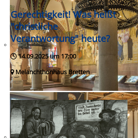
Gerechtigkeit! Was heißt
"christliche
Verantwortung" heute?
14.09.2025 um 17:00
Melanchthonhaus Bretten