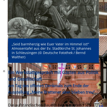
„Seid barmherzig wie Euer Vater im Himmel ist!“
Almosentafel aus der Ev. Stadtkirche St. Johannes
in Schleusingen (© Deutsche Fotothek / Bernd
Walther)
Ein Werkstattgespräch mit Gästen aus Politik
und Gesellschaft
Am Tag des offenen Denkmals zum Ende der
Ausstellung „Meine Brettener aber blieben treu“
Die aufständischen Bauern begründeten 1525