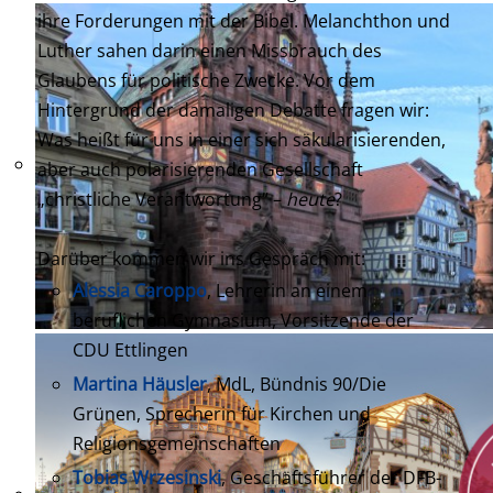
ihre Forderungen mit der Bibel. Melanchthon und
Luther sahen darin einen Missbrauch des
Glaubens für politische Zwecke. Vor dem
Hintergrund der damaligen Debatte fragen wir:
Was heißt für uns in einer sich säkularisierenden,
aber auch polarisierenden Gesellschaft
„christliche Verantwortung“ –
heute
?
Darüber kommen wir ins Gespräch mit:
Alessia Caroppo
, Lehrerin an einem
beruflichen Gymnasium, Vorsitzende der
CDU Ettlingen
Martina Häusler
, MdL, Bündnis 90/Die
Grünen, Sprecherin für Kirchen und
Religionsgemeinschaften
Tobias Wrzesinski
, Geschäftsführer der DFB-