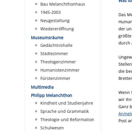
Was is
Bau Melanchthonhaus
1945-2003
Das Me
Neugestaltung
Humani
Wiedereröffnung
der un
größte
Museumsräume
durch 
Gedächtnishalle
Städtezimmer
Ungewö
Theologenzimmer
Stelle
Humanistenzimmer
die be
Fürstenzimmer
Brette
Multimedia
Wenn S
Philipp Melanchthon
wir Ih
Kindheit und Studienjahre
Ganz b
Sprache und Grammatik
Anmel
Theologie und Reformation
Post a
Schulwesen