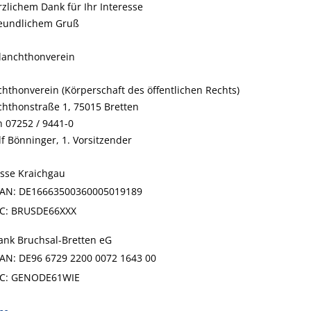
rzlichem Dank für Ihr Interesse
eundlichem Gruß
lanchthonverein
hthonverein (Körperschaft des öffentlichen Rechts)
hthonstraße 1, 75015 Bretten
n 07252 / 9441-0
lf Bönninger, 1. Vorsitzender
sse Kraichgau
BAN: DE16663500360005019189
IC: BRUSDE66XXX
ank Bruchsal-Bretten eG
BAN: DE96 6729 2200 0072 1643 00
IC: GENODE61WIE