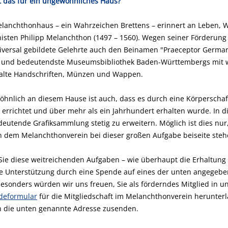
t das für ein ungewöhnliches Haus?
lanchthonhaus – ein Wahrzeichen Brettens – erinnert an Leben, 
sten Philipp Melanchthon (1497 – 1560). Wegen seiner Förderung
iversal gebildete Gelehrte auch den Beinamen "Praeceptor Germani
 und bedeutendste Museumsbibliothek Baden-Württembergs mit we
alte Handschriften, Münzen und Wappen.
hnlich an diesem Hause ist auch, dass es durch eine Körperschaft 
n errichtet und über mehr als ein Jahrhundert erhalten wurde. In d
deutende Grafiksammlung stetig zu erweitern. Möglich ist dies nur
n dem Melanchthonverein bei dieser großen Aufgabe beiseite steh
ie diese weitreichenden Aufgaben – wie überhaupt die Erhaltung 
re Unterstützung durch eine Spende auf eines der unten angegeb
esonders würden wir uns freuen, Sie als förderndes Mitglied in 
deformular
für die Mitgliedschaft im Melanchthonverein herunterla
n die unten genannte Adresse zusenden.