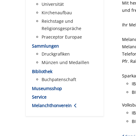
Mit he
Universität
und fr
Kirchenaufbau
Reichstage und
Ihr Me
Religionsgespräche
Praeceptor Europae
Melanc
Sammlungen
Melanc
Druckgrafiken
Telefo
Pfr. Ra
Münzen und Medaillen
Bibliothek
Sparka
Buchpatenschaft
I
Museumsshop
B
Service
Volksb
Melanchthonverein
I
B