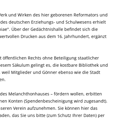
Werk und Wirken des hier geborenen Reformators und
 des deutschen Erziehungs- und Schulwesens erhielt
ae". Über der Gedächtnishalle befindet sich die
rtvollen Drucken aus dem 16. Jahrhundert, ergänzt
öffentlichen Rechts ohne Beteiligung staatlicher
iesem Säkulum gelingt es, die kostbare Bibliothek und
, weil Mitglieder und Gönner ebenso wie die Stadt
en.
des Melanchthonhauses – fördern wollen, erbitten
enen Konten (Spendenbescheinigung wird zugesandt).
unseren Verein aufzunehmen. Sie können hier das
den, das Sie uns bitte (zum Schutz Ihrer Daten) per